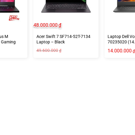
48.000.000
₫
us M
Acer Swift 7 SF714-52T-7134
Laptop Dell V
 Gaming
Laptop – Black
70235020 (14.0
1115G4 | RAM 
49.600.000
14.000.000
₫
₫
256GB | Win10