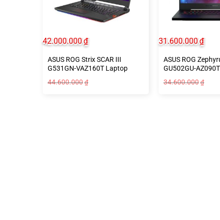
42.000.000
₫
31.600.000
₫
ASUS ROG Strix SCAR III
ASUS ROG Zephyr
G531GN-VAZ160T Laptop
GU502GU-AZ090T
44.600.000
34.600.000
₫
₫