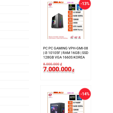
-13%
PC PC GAMING VPH-GMI-08
| i3 10105F | RAM 16GB | SSD
128GB VGA 1660S KOREA
8.000.000
₫
Giá
Giá
7.000.000
₫
gốc
hiện
là:
tại
8.000.000₫.
là:
7.000.000₫.
-14%