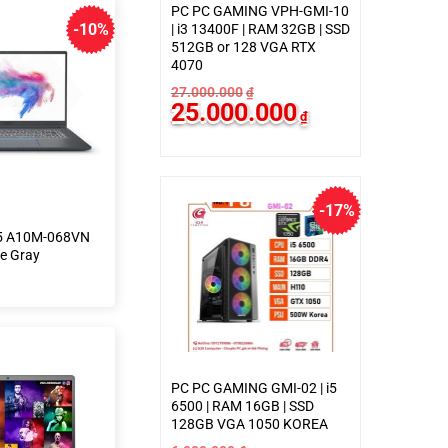
PC PC GAMING VPH-GMI-10
-10%
| i3 13400F | RAM 32GB | SSD
512GB or 128 VGA RTX
4070
27.000.000
₫
Giá
Giá
25.000.000
₫
gốc
hiện
là:
tại
27.000.000₫.
là:
25.000.000₫.
-17%
5 A10M-068VN
e Gray
PC PC GAMING GMI-02 | i5
6500 | RAM 16GB | SSD
128GB VGA 1050 KOREA