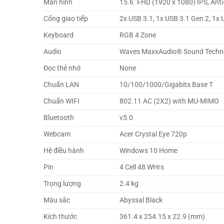
Màn hình
15.6″ FHD (1920 x 1080) IPS, Anti
Cổng giao tiếp
2x USB 3.1, 1x USB 3.1 Gen 2, 1x 
Keyboard
RGB 4 Zone
Audio
Waves MaxxAudio® Sound Techn
Đọc thẻ nhớ
None
Chuẩn LAN
10/100/1000/Gigabits Base T
Chuẩn WIFI
802.11 AC (2X2) with MU-MIMO
Bluetooth
v5.0
Webcam
Acer Crystal Eye 720p
Hệ điều hành
Windows 10 Home
Pin
4 Cell 48 WHrs
Trọng lượng
2.4 kg
Màu sắc
Abyssal Black
Kích thước
361.4 x 254.15 x 22.9 (mm)