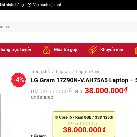
khi nhận hàng
Bảo hành tận nơi
hàng trực tuyến
Mua trả góp
Khuyến mãi
Trang chủ
/
Laptop
/
Laptop Acer
-4%
LG Gram 17Z90N-V.AH75A5 Laptop – S
₫
38.000.000
₫
Giá:
39.600.000
Giá:
undefined
Core I5 / Ram 8GB / SSD 128GB
39.600.000
₫
Giá gốc là: 39.600.00
38.000.000
₫
Giá hiện tại là: 38.00
Cấu hình