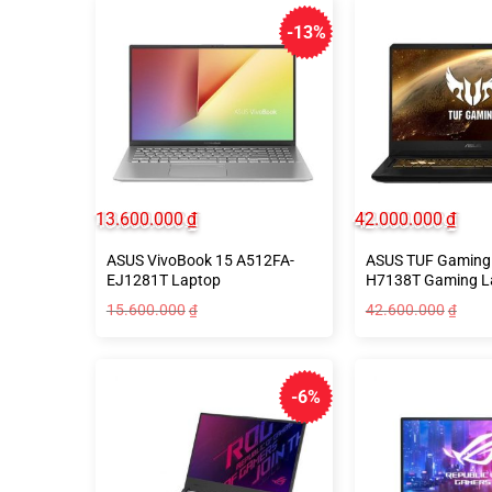
-13%
13.600.000
₫
42.000.000
₫
ASUS VivoBook 15 A512FA-
ASUS TUF Gaming
EJ1281T Laptop
H7138T Gaming L
15.600.000
42.600.000
₫
₫
-6%