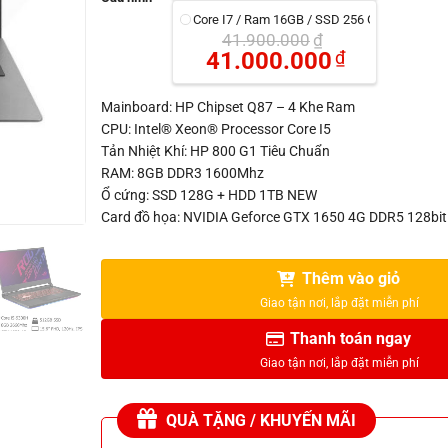
Core I7 / Ram 16GB / SSD 256 GB
41.900.000
₫
Giá gốc là: 41.900.000
41.000.000
₫
Giá hiện tại là: 41.000.
Mainboard: HP Chipset Q87 – 4 Khe Ram
CPU: Intel® Xeon® Processor Core I5
Tản Nhiệt Khí: HP 800 G1 Tiêu Chuẩn
RAM: 8GB DDR3 1600Mhz
Ổ cứng: SSD 128G + HDD 1TB NEW
Card đồ họa: NVIDIA Geforce GTX 1650 4G DDR5 128bi
Thêm vào giỏ
Thanh toán ngay
QUÀ TẶNG / KHUYẾN MÃI