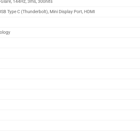
-Glare, 144Hz, 3ms, 300nits
USB Type C (Thunderbolt), Mini Display Port, HDMI
ology