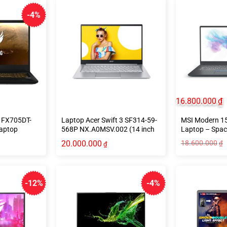
-4%
16.800.000
₫
 FX705DT-
Laptop Acer Swift 3 SF314-59-
MSI Modern 1
aptop
568P NX.A0MSV.002 (14 inch
Laptop – Spac
FHD | i5 1135G7 | RAM 8GB |
20.000.000
18.600.000
₫
₫
SSD 1TB | Win 10 | Grey)
-12%
-4%