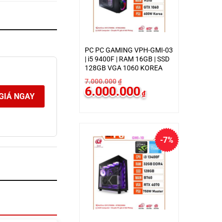
PC PC GAMING VPH-GMI-03
| i5 9400F | RAM 16GB | SSD
128GB VGA 1060 KOREA
7.000.000
₫
Giá
Giá
6.000.000
₫
gốc
hiện
GIÁ NGAY
là:
tại
7.000.000₫.
là:
6.000.000₫.
-7%