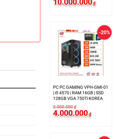
10.000.000
₫
gốc
hiện
là:
tại
11.000.000₫.
là:
10.000.000₫.
-20%
PC PC GAMING VPH-GMI-01
| i5 4570 | RAM 16GB | SSD
128GB VGA 750Ti KOREA
5.000.000
₫
Giá
Giá
4.000.000
₫
gốc
hiện
là:
tại
5.000.000₫.
là:
4.000.000₫.