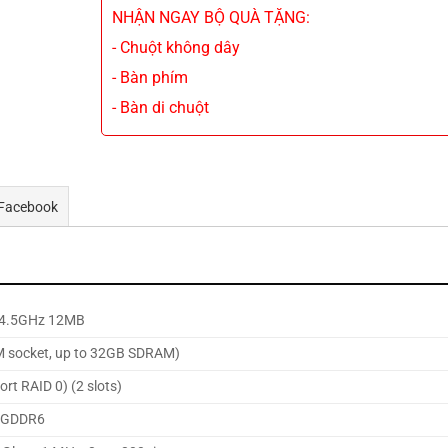
NHẬN NGAY BỘ QUÀ TẶNG:
- Chuột không dây
- Bàn phím
- Bàn di chuột
 Facebook
o 4.5GHz 12MB
 socket, up to 32GB SDRAM)
t RAID 0) (2 slots)
B GDDR6