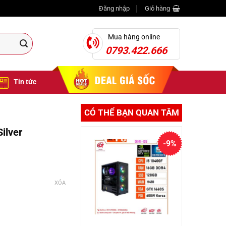
Đăng nhập
Giỏ hàng
Mua hàng online
0793.422.666
Tin tức
CÓ THỂ BẠN QUAN TÂM
ilver
-9%
XÓA
0₫.
0.000₫.