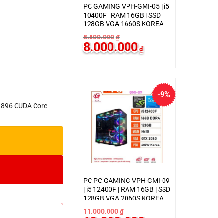
PC GAMING VPH-GMI-05 | i5
10400F | RAM 16GB | SSD
128GB VGA 1660S KOREA
₫.
8.800.000
₫
000₫.
Giá
Giá
8.000.000
₫
gốc
hiện
là:
tại
8.800.000₫.
là:
8.000.000₫.
-9%
t 896 CUDA Core
PC PC GAMING VPH-GMI-09
| i5 12400F | RAM 16GB | SSD
128GB VGA 2060S KOREA
11.000.000
₫
Giá
Giá