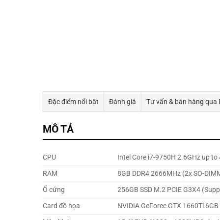
Đặc điểm nổi bật
Đánh giá
Tư vấn & bán hàng qua
MÔ TẢ
CPU
Intel Core i7-9750H 2.6GHz up t
RAM
8GB DDR4 2666MHz (2x SO-DIMM
Ổ cứng
256GB SSD M.2 PCIE G3X4 (Suppor
Card đồ họa
NVIDIA GeForce GTX 1660Ti 6G