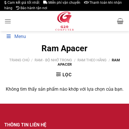
Skip
Cam kết giá tốt nhất
Miễn phí vận chuyển
Thanh toán khi nhận
hàng
Bảo hành tận nơi
to
content
Menu
Ram Apacer
TRANG CHỦ
/
RAM - BỘ NHỚ TRONG
/
RAM THEO HÃNG
/
RAM
APACER
LỌC
Không tìm thấy sản phẩm nào khớp với lựa chọn của bạn.
THÔNG TIN LIÊN HỆ