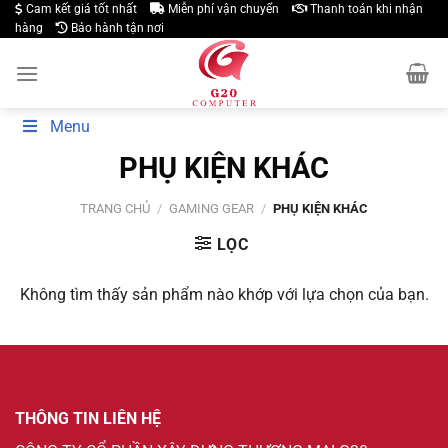
Skip
Cam kết giá tốt nhất
Miễn phí vận chuyển
Thanh toán khi nhận
hàng
Bảo hành tận nơi
to
content
Menu
PHỤ KIỆN KHÁC
TRANG CHỦ
/
GAMING GEAR
/
PHỤ KIỆN KHÁC
LỌC
Không tìm thấy sản phẩm nào khớp với lựa chọn của bạn.
THÔNG TIN LIÊN HỆ