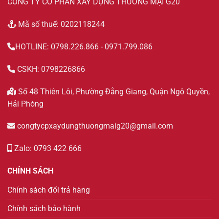
CÔNG TY CỔ PHẦN XÂY DỰNG THƯƠNG MẠI G20
Mã số thuế: 0202118244
HOTLINE: 0798.226.866 - 0971.799.086
CSKH: 0798226866
Số 48 Thiên Lôi, Phường Đằng Giang, Quận Ngô Quyền,
Hải Phòng
congtycpxaydungthuongmaig20@gmail.com
Zalo: 0793 422 666
CHÍNH SÁCH
Chính sách đổi trả hàng
Chính sách bảo hành