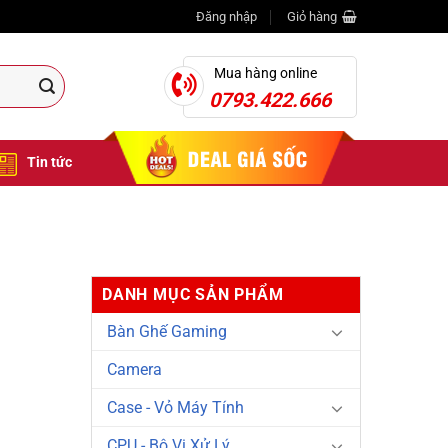
Đăng nhập
Giỏ hàng
Mua hàng online
0793.422.666
Tin tức
DANH MỤC SẢN PHẨM
Bàn Ghế Gaming
Camera
Case - Vỏ Máy Tính
CPU - Bộ Vi Xử Lý