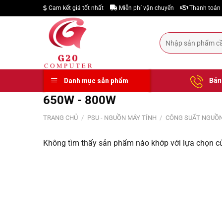
Skip
Cam kết giá tốt nhất
Miễn phí vận chuyển
Thanh toán 
to
content
Tìm
kiếm:
Bán 
Danh mục sản phẩm
650W - 800W
TRANG CHỦ
/
PSU - NGUỒN MÁY TÍNH
/
CÔNG SUẤT NGUỒ
Không tìm thấy sản phẩm nào khớp với lựa chọn c