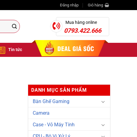
Đăng nhập
Giỏ hàng
Mua hàng online
0793.422.666
Tin tức
DANH MỤC SẢN PHẨM
Bàn Ghế Gaming
Camera
Case - Vỏ Máy Tính
CPU - Bộ Vi Xử Lý