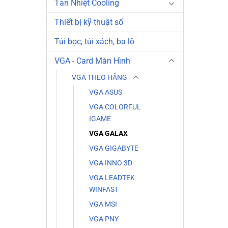
Tản Nhiệt Cooling
Thiết bị kỹ thuật số
Túi bọc, túi xách, ba lô
VGA - Card Màn Hình
VGA THEO HÃNG
VGA ASUS
VGA COLORFUL
IGAME
VGA GALAX
VGA GIGABYTE
VGA INNO 3D
VGA LEADTEK
WINFAST
VGA MSI
VGA PNY