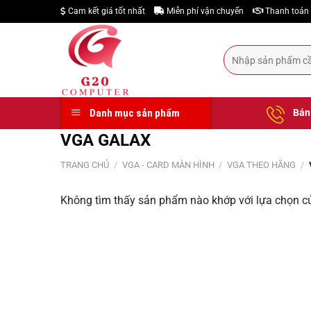
Skip
Cam kết giá tốt nhất
Miễn phí vận chuyển
Thanh toán 
to
content
Tìm
kiếm:
Bán 
Danh mục sản phẩm
VGA GALAX
TRANG CHỦ
/
VGA - CARD MÀN HÌNH
/
VGA THEO HÃNG
/
Không tìm thấy sản phẩm nào khớp với lựa chọn c