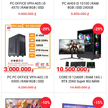
PC OFFICE VPH-A05 | i5
PC AH03 i3 10100 | RAM
4570 | RAM 8GB | SSD
8GB | SSD 240GB
128GB
Giá
Giá
Giá
Giá
4.000.000
5.850.000
₫
₫
gốc
hiện
gốc
hiện
là:
tại
là:
tại
4.000.000₫.
là:
5.850.000₫.
là:
3.850.000₫.
4.500.000₫.
-29%
-29%
3.000.000
10.500.000
₫
₫
PC PC OFFICE VPH-A02 | i5
CORE I5 12400F | RAM 16G |
6500 | RAM 8GB | SSD
RTX 2060 Super 8G| MÀN
128GB
25IN
Giá
Giá
Giá
Giá
4.250.000
14.800.000
₫
₫
gốc
hiện
gốc
hiện
là:
tại
là:
tại
4.250.000₫.
là:
14.800.000
là:
3.000.000₫.
10.500.000
-10%
-15%