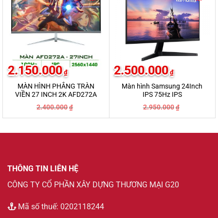
2.150.000
2.500.000
₫
₫
MÀN HÌNH PHẲNG TRÀN
Màn hình Samsung 24Inch
VIỀN 27 INCH 2K AFD272A
IPS 75Hz IPS
LF24T370FWEXXV
Giá
Giá
Giá
Giá
2.400.000
2.950.000
₫
₫
gốc
hiện
gốc
hiện
là:
tại
là:
tại
2.400.000₫.
là:
2.950.000₫.
là:
2.150.000₫.
2.500.000₫.
THÔNG TIN LIÊN HỆ
CÔNG TY CỔ PHẦN XÂY DỰNG THƯƠNG MẠI G20
Mã số thuế: 0202118244