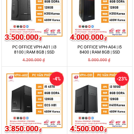
3.500.000
4.000.000
₫
₫
PC OFFICE VPH-A01 | i3
PC OFFICE VPH-A04 | i5
8100 | RAM 8GB | SSD
8400 | RAM 8GB | SSD
128GB
256GB
Giá
Giá
Giá
Giá
4.200.000
5.000.000
₫
₫
gốc
hiện
gốc
hiện
là:
tại
là:
tại
4.200.000₫.
là:
5.000.000₫.
là:
3.500.000₫.
4.000.000₫.
-4%
-23%
3.850.000
4.500.000
₫
₫