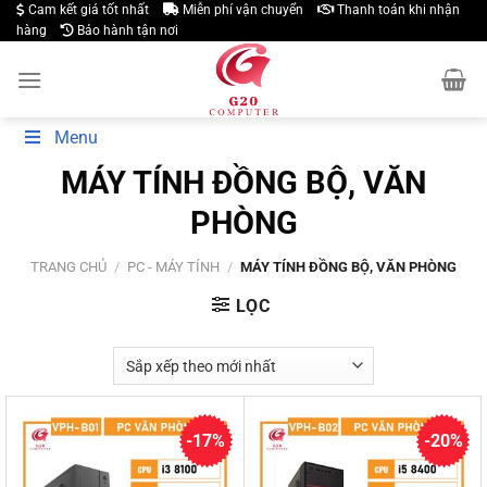
Skip
Cam kết giá tốt nhất
Miễn phí vận chuyển
Thanh toán khi nhận
hàng
Bảo hành tận nơi
to
content
Menu
MÁY TÍNH ĐỒNG BỘ, VĂN
PHÒNG
TRANG CHỦ
/
PC - MÁY TÍNH
/
MÁY TÍNH ĐỒNG BỘ, VĂN PHÒNG
LỌC
-17%
-20%