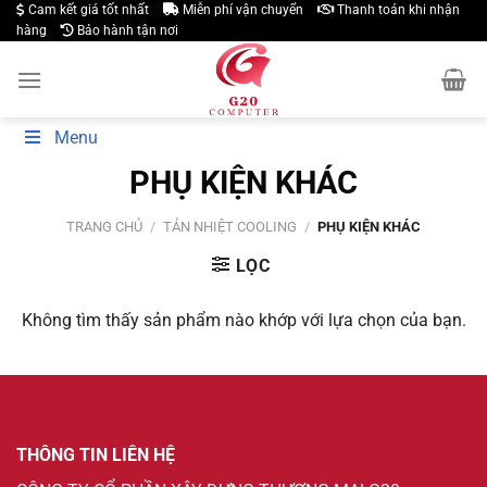
Skip
Cam kết giá tốt nhất
Miễn phí vận chuyển
Thanh toán khi nhận
hàng
Bảo hành tận nơi
to
content
Menu
PHỤ KIỆN KHÁC
TRANG CHỦ
/
TẢN NHIỆT COOLING
/
PHỤ KIỆN KHÁC
LỌC
Không tìm thấy sản phẩm nào khớp với lựa chọn của bạn.
THÔNG TIN LIÊN HỆ