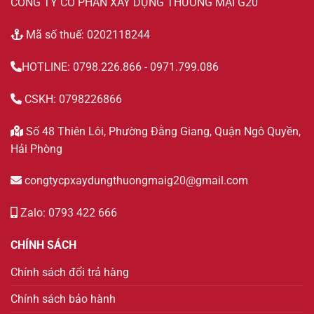
CÔNG TY CỔ PHẦN XÂY DỰNG THƯƠNG MẠI G20
Mã số thuế: 0202118244
HOTLINE: 0798.226.866 - 0971.799.086
CSKH: 0798226866
Số 48 Thiên Lôi, Phường Đằng Giang, Quận Ngô Quyền,
Hải Phòng
congtycpxaydungthuongmaig20@gmail.com
Zalo: 0793 422 666
CHÍNH SÁCH
Chính sách đổi trả hàng
Chính sách bảo hành