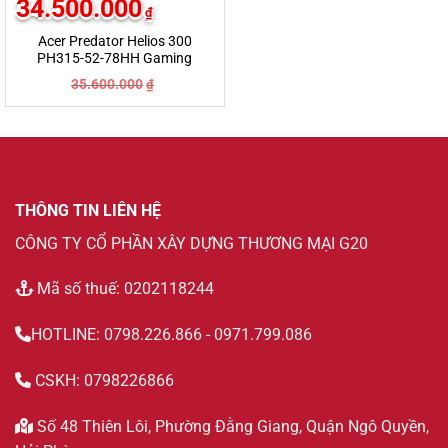
34.500.000
₫
Acer Predator Helios 300
PH315-52-78HH Gaming
Laptop
35.600.000
₫
THÔNG TIN LIÊN HỆ
CÔNG TY CỔ PHẦN XÂY DỰNG THƯƠNG MẠI G20
Mã số thuế: 0202118244
HOTLINE: 0798.226.866 - 0971.799.086
CSKH: 0798226866
Số 48 Thiên Lôi, Phường Đằng Giang, Quận Ngô Quyền,