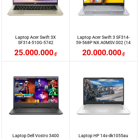
Laptop Acer Swift 3X
Laptop Acer Swift 3 SF314-
SF314-510G-5742
59-568P NX.A0MSV.002 (14
NX.A10SV.003 (14 inch FHD
inch FHD | i5 1135G7 | RAM
25.000.000
20.000.000
| i5 1135G7 | RAM 16GB |
8GB | SSD 1TB | Win 10 |
₫
₫
SSD 1TB | Win 10 | Gold)
Grey)
Laptop Dell Vostro 3400
Laptop HP 14s-dk1055au