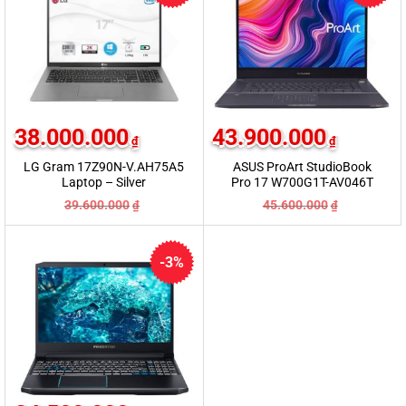
38.000.000
43.900.000
₫
₫
LG Gram 17Z90N-V.AH75A5
ASUS ProArt StudioBook
Laptop – Silver
Pro 17 W700G1T-AV046T
Laptop
39.600.000
45.600.000
₫
₫
-3%