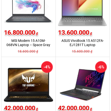
16.800.000
13.600.000
₫
₫
MSI Modern 15 A10M-
ASUS VivoBook 15 A512FA-
068VN Laptop – Space Gray
EJ1281T Laptop
18.600.000
15.600.000
₫
₫
-4%
-6%
42.000.000
42.000.000
₫
₫