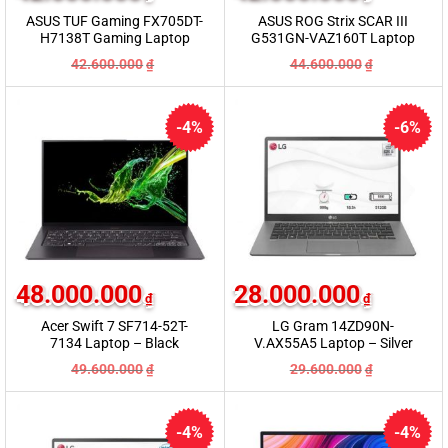
ASUS TUF Gaming FX705DT-
ASUS ROG Strix SCAR III
H7138T Gaming Laptop
G531GN-VAZ160T Laptop
42.600.000
44.600.000
₫
₫
-4%
-6%
48.000.000
28.000.000
₫
₫
Acer Swift 7 SF714-52T-
LG Gram 14ZD90N-
7134 Laptop – Black
V.AX55A5 Laptop – Silver
49.600.000
29.600.000
₫
₫
-4%
-4%