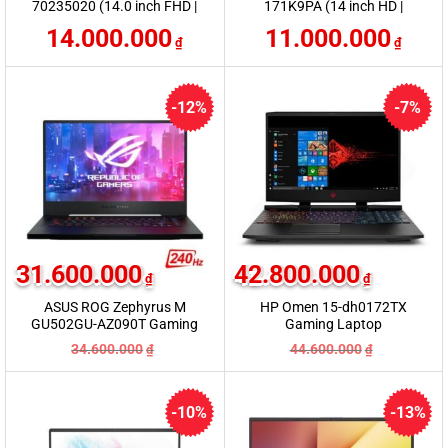
70235020 (14.0 inch FHD |
171K9PA (14 inch HD |
i3 1115G4 | RAM 8GB | SSD
Ryzen 3 3250U | RAM 4GB |
14.000.000
11.000.000
256GB | Win10 | Màu đen)
SSD 256GB | Silver)
₫
₫
-12%
-7%
31.600.000
42.800.000
₫
₫
ASUS ROG Zephyrus M
HP Omen 15-dh0172TX
GU502GU-AZ090T Gaming
Gaming Laptop
34.600.000
44.600.000
₫
₫
-10%
-13%