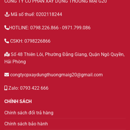
CÔNG TY CỔ PHẦN XÂY DỰNG THƯƠNG MẠI G20
Mã số thuế: 0202118244
HOTLINE: 0798.226.866 - 0971.799.086
CSKH: 0798226866
Số 48 Thiên Lôi, Phường Đằng Giang, Quận Ngô Quyền,
Hải Phòng
congtycpxaydungthuongmaig20@gmail.com
Zalo: 0793 422 666
CHÍNH SÁCH
Chính sách đổi trả hàng
Chính sách bảo hành