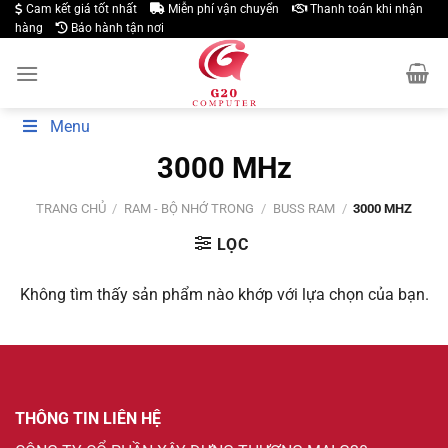
Skip
Cam kết giá tốt nhất
Miễn phí vận chuyển
Thanh toán khi nhận
hàng
Bảo hành tận nơi
to
content
Menu
3000 MHz
TRANG CHỦ
/
RAM - BỘ NHỚ TRONG
/
BUSS RAM
/
3000 MHZ
LỌC
Không tìm thấy sản phẩm nào khớp với lựa chọn của bạn.
THÔNG TIN LIÊN HỆ